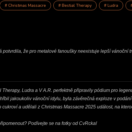
# Christmas Massacre
# Bestial Therapy
# Ludra
otvrdila, že pro metalové fanoušky neexistuje lepší vánoční tra
 Therapy, Ludra a V A.R. perfektně připravily pódium pro legen
ě pohřbil jakoukoliv vánoční idylu, byla závěrečná exploze v podá
ísto cukroví a udělali z Christmas Massacre 2025 událost, na kter
e připomenout? Podívejte se na fotky od CvRcka!