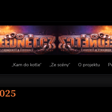
„Kam do kotle“
„Ze scény“
O projektu
P
025