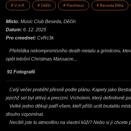
# V.A.R.
# Děčín
# Fleshless
# Beseda Bělá
Místo:
Music Club Beseda, Děčín
Datum:
6. 12. 2025
Pro creednet:
CvRc3k
Přehlídka nekompromisního death metalu a grindcoru, která p
opět letošní Christmas Massacre...
91 Fotografií
Celý večer proběhl přesně podle plánu. Kapely jako Bestial
jejichž set byl drtivý a precizní. Vrcholem, který definitivn
Velké jedno děkuji patří všem, kteří přišli uctít brutalitu m
dlouho vzpomínat.
Necítili jste tu atmosféru na vlastní kůži? Nebo si ji chcet