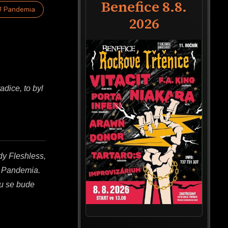
Benefice 8.8.
# Pandemia
2026
dice, to byl
dy Fleshless,
ní Pandemia.
ou se bude